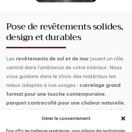
Pose de revêtements solides,
design et durables
Les
revêtements de sol et de mur
jouent un rôle
central dans l’ambiance de votre intérieur. Nous
vous guidons dans le choix des matériaux les
mieux adaptés à vos usages :
carrelage grand
format pour une touche contemporaine
,
parquet contrecollé pour une chaleur naturelle
,
vinyle technique pour les zones humides
,
feuille
Gérer le consentement
de pierre pour une esthétique minérale
. Chaque
pose est réalisée avec soin, dans les règles de
Pour offrir les meilleures expériences, nous utilisons des technologies